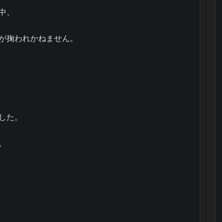
中、
が掬われかねません。
した。
。