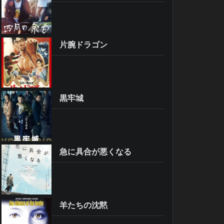
片腕ドラゴン
黒牢城
急に具合が悪くなる
羊たちの沈黙