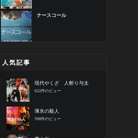
ナースコール
人気記事
現代やくざ 人斬り与太
622件のビュー
薄氷の殺人
598件のビュー