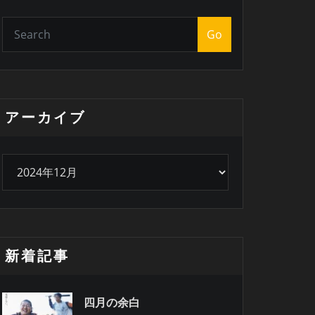
Go
アーカイブ
ア
ー
カ
イ
ブ
新着記事
四月の余白