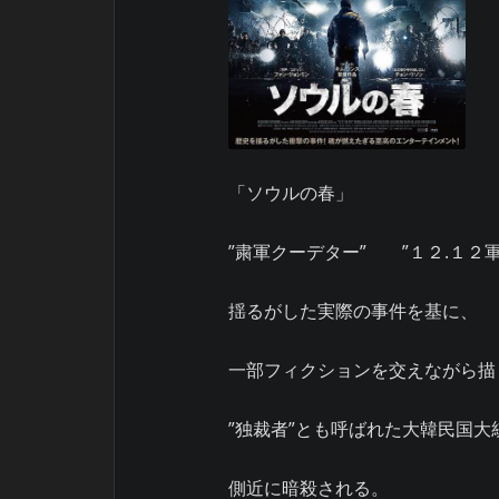
「ソウルの春」
”粛軍クーデター” ”１２.１
揺るがした実際の事件を基に、
一部フィクションを交えながら描
”独裁者”とも呼ばれた大韓民国大
側近に暗殺される。