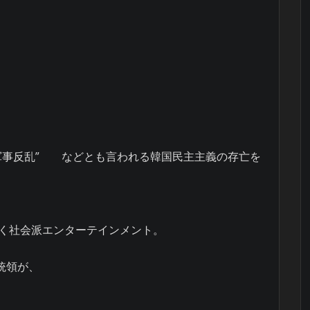
２軍事反乱” などとも言われる韓国民主主義の存亡を
く社会派エンターテインメント。
統領が、