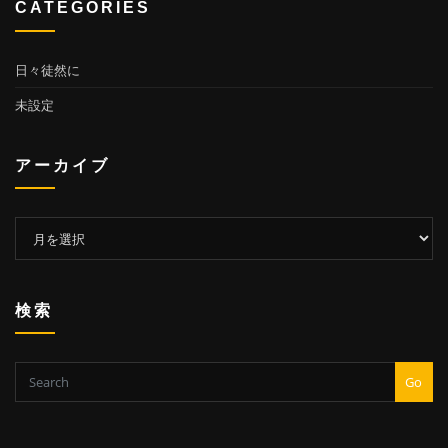
CATEGORIES
日々徒然に
未設定
アーカイブ
ア
ー
カ
イ
検索
ブ
Go