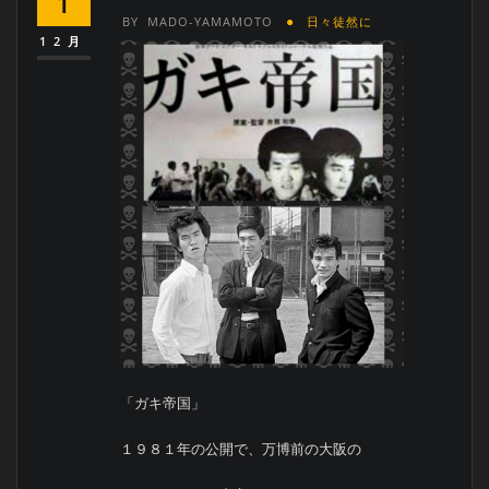
1
BY
MADO-YAMAMOTO
日々徒然に
12月
「ガキ帝国」
１９８１年の公開で、万博前の大阪の