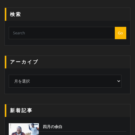
検索
Go
アーカイブ
ア
ー
カ
イ
ブ
新着記事
四月の余白