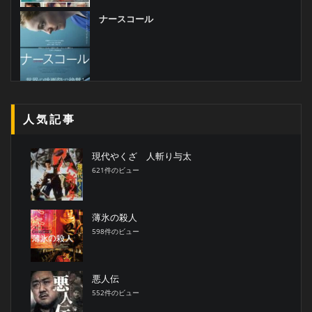
ナースコール
人気記事
現代やくざ 人斬り与太
621件のビュー
薄氷の殺人
598件のビュー
悪人伝
552件のビュー