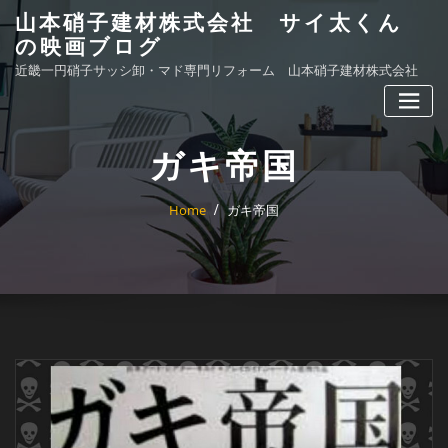
Skip
山本硝子建材株式会社 サイ太くん
to
の映画ブログ
content
近畿一円硝子サッシ卸・マド専門リフォーム 山本硝子建材株式会社
ガキ帝国
Home
ガキ帝国