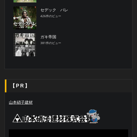
セデック バレ
426件のビュー
ガキ帝国
381件のビュー
【PR】
山本硝子建材