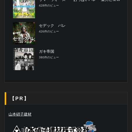
428件のビュー
セデック バレ
426件のビュー
ガキ帝国
380件のビュー
【PR】
山本硝子建材