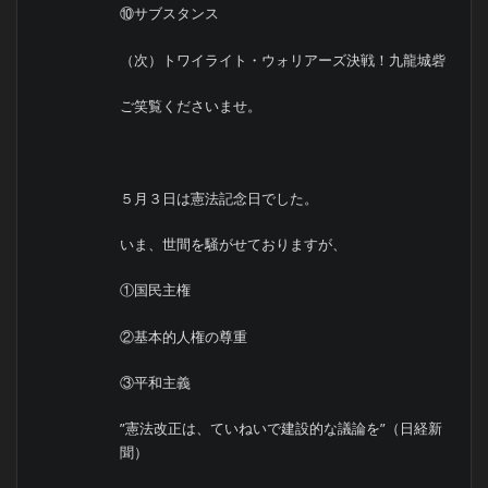
⑩サブスタンス
（次）トワイライト・ウォリアーズ決戦！九龍城砦
ご笑覧くださいませ。
５月３日は憲法記念日でした。
いま、世間を騒がせておりますが、
①国民主権
②基本的人権の尊重
③平和主義
”憲法改正は、ていねいで建設的な議論を”（日経新
聞）