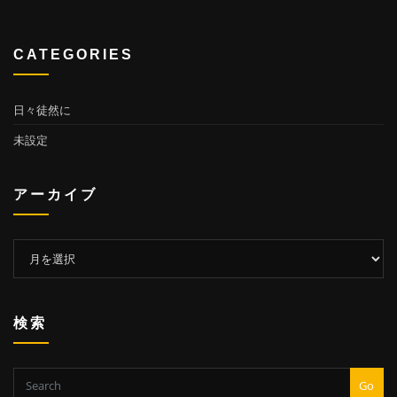
CATEGORIES
日々徒然に
未設定
アーカイブ
ア
ー
カ
イ
検索
ブ
Go