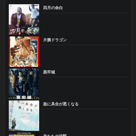
四月の余白
片腕ドラゴン
黒牢城
急に具合が悪くなる
羊たちの沈黙