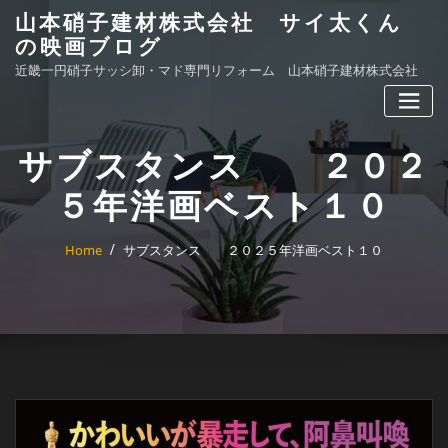
Skip
山本硝子建材株式会社 サイ太くん
to
の映画ブログ
content
近畿一円硝子サッシ卸・マド専門リフォーム 山本硝子建材株式会社
サブスタンス ２０２
５年洋画ベスト１０
Home
サブスタンス ２０２５年洋画ベスト１０