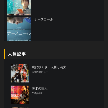
ナースコール
人気記事
現代やくざ 人斬り与太
621件のビュー
薄氷の殺人
597件のビュー