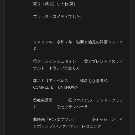
売り（商品）なのね(笑）
ブラック・コメディでした。
２０２５年 令和７年 独断と偏見の洋画ベスト１
０
①フランケンシュタイン ②アプレンティス：ド
ナルド・トランプの創り方
③エミリア・ペレス ④名もなき者/A
COMPLETE UNKNOWN
⑤教皇選挙 ⑥ファイナル・デッド・ブラッ
ド ⑦セプテンバー５
⑧映画「F１/エフワン」 ⑨ミッション：イ
ンポッシブル/ファイナル・レコニング